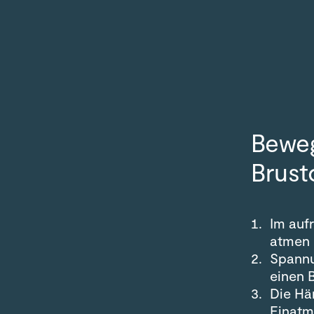
Bewe
Brust
Im auf
atmen 
Spannu
einen 
Die Hä
Einatm