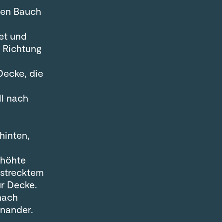
 den Bauch
et und
 Richtung
Decke, die
.
ll nach
hinten,
rhöhte
estrecktem
r Decke.
nach
inander.