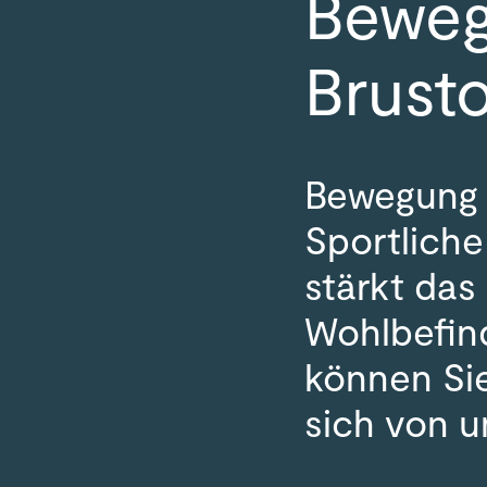
Bewegu
Brust
Bewegung i
Sportliche
stärkt da
Wohlbefin
können Si
sich von 