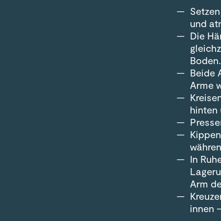
Setzen
und at
Die Hä
gleich
Boden
Beide 
Arme w
Kreise
hinten 
Presse
Kippen
währen
In Ruh
Lageru
Arm de
Kreuze
innen 