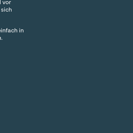
d vor
 sich
infach in
n.