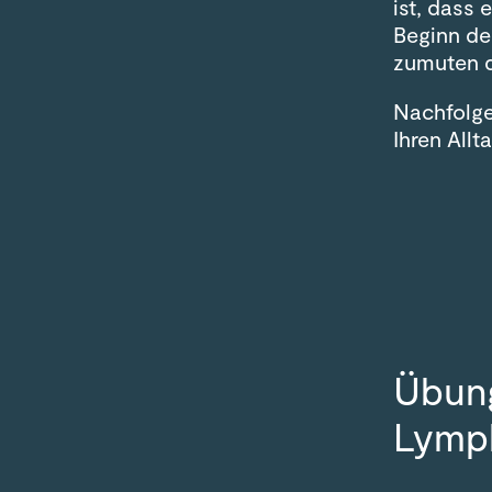
ist, dass
Beginn des
zumuten d
Nachfolge
Ihren All
Übung
Lymp