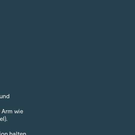
 und
 Arm wie
l).
ion halten