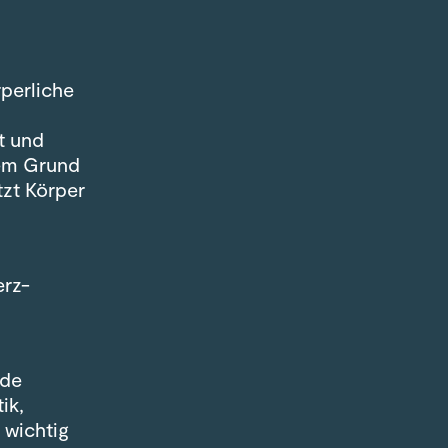
rperliche
t und
sem Grund
tzt Körper
erz-
ede
ik,
 wichtig