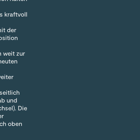
 kraftvoll
it der
osition
 weit zur
rneuten
eiter
seitlich
 ab und
hsel). Die
er
ach oben