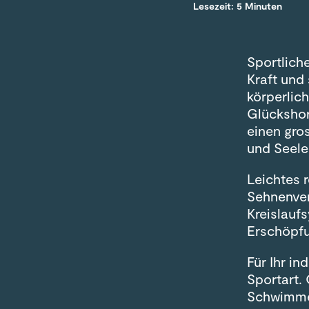
Lesezeit: 5 Minuten
Sportliche
Kraft und
körperlic
Glücksho
einen gros
und Seele
Leichtes 
Sehnenver
Kreislauf
Erschöpf
Für Ihr i
Sportart.
Schwimmen