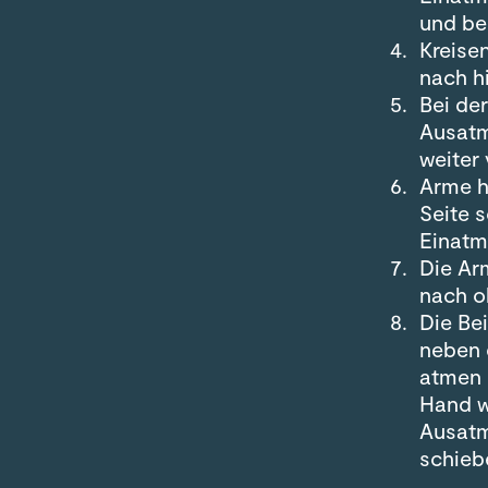
und be
Kreise
nach h
Bei de
Ausatm
weiter 
Arme h
Seite 
Einatm
Die Ar
nach o
Die Bei
neben 
atmen 
Hand w
Ausatm
schieb